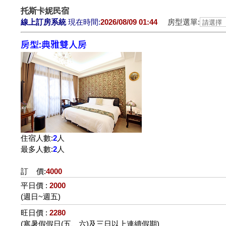
托斯卡妮民宿
線上訂房系統
現在時間:
2026/08/09 01:44
房型選單:
房型:典雅雙人房
住宿人數:
2
人
最多人數:
2
人
訂 價:
4000
平日價 :
2000
(週日~週五)
旺日價 :
2280
(寒暑假假日(五、六)及三日以上連續假期)