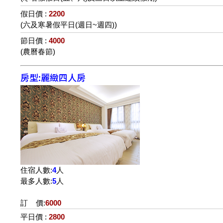
假日價 :
2200
(六及寒暑假平日(週日~週四))
節日價 :
4000
(農曆春節)
房型:麗緻四人房
住宿人數:
4
人
最多人數:
5
人
訂 價:
6000
平日價 :
2800