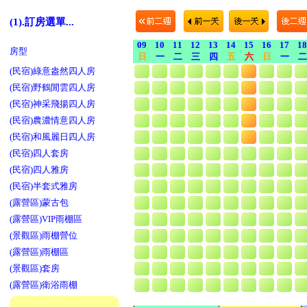
(1).訂房選單...
09
10
11
12
13
14
15
16
17
18
房型
日
一
二
三
四
五
六
日
一
二
(民宿)綠意盎然四人房
(民宿)野鶴閒雲四人房
(民宿)神采飛揚四人房
(民宿)農濃情意四人房
(民宿)和風麗日四人房
(民宿)四人套房
(民宿)四人雅房
(民宿)半套式雅房
(露營區)蒙古包
(露營區)VIP雨棚區
(景觀區)雨棚營位
(露營區)雨棚區
(景觀區)套房
(露營區)衛浴雨棚